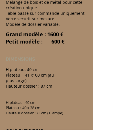
Mélange de bois et de métal pour cette
création unique.
Table basse sur commande uniquement.
Verre securit sur mesure.
Modèle de dossier variable.
Grand modèle : 1600 €
Petit modèle : 600 €
DIMENSIONS
H plateau: 40 cm
Plateau : 41 x100 cm (au
plus large)
Hauteur dossier : 87 cm
H plateau : 40 cm
Plateau : 40 x 38 cm
Hauteur dossier : 73 cm (+ lampe)