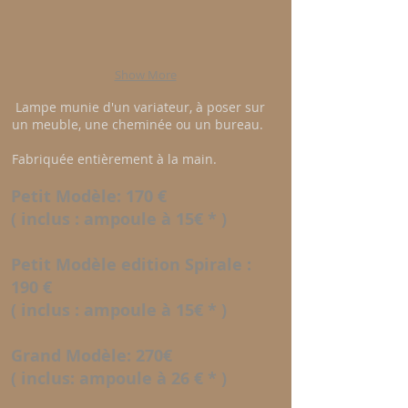
Show More
Lampe munie d'un variateur, à poser sur
un meuble, une cheminée ou un bureau.
Fabriquée entièrement à la main.
Petit Modèle: 170 €
( inclus : ampoule à 15€ * )
Petit Modèle edition Spirale :
190 €
( inclus : ampoule à 15€ * )
Grand Modèle: 270€
( inclus: ampoule à 26 € * )