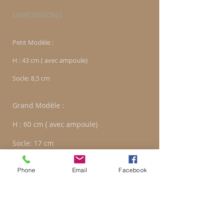
DIMENSIONS
Petit Modèle :
H : 43 cm ( avec ampoule)
Socle: 8,5 cm
Grand Modèle :
H : 60 cm ( avec ampoule)
Socle: 17 cm
Phone
Email
Facebook
COULEURS
BRUT